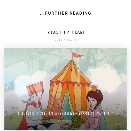
FURTHER READING...
הנערה ליד המפרץ
8 במרץ 2016
היריד של נתנאלה – התחנה הבאה, חלום (חלק ב')
27 במרץ 2014