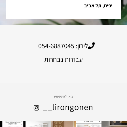
יפית, תל אביב
לירון: 054-6887045
עבודות נבחרות
בואו לאינסטוש
__lirongonen
lirongon
lirongon
lirongon
lirongon
lirongon