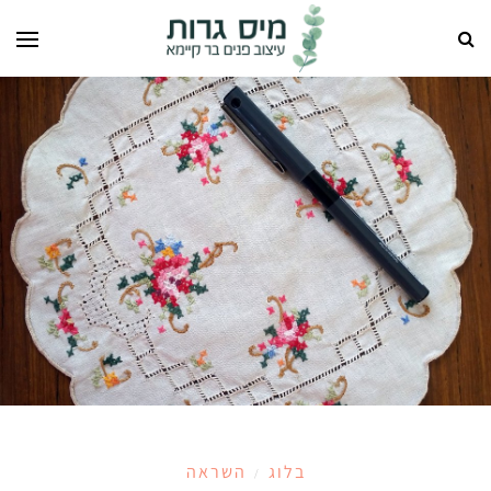
בלוג
השראה
/