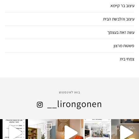
עיצוב בר קיימא
עיצוב והלבשת הבית
עשה זאת בעצמך
פשטות מרצון
צמחי בית
בואו לאינסטוש
__lirongonen
lirongon
lirongon
lirongon
lirongon
lirongon
דצמ
דצמ
דצמ
דצמ
en__mis
en__mis
en__mis
en__mis
en__mis
sgarot
sgarot
sgarot
sgarot
sgarot
ינו 1
31
29
28
25