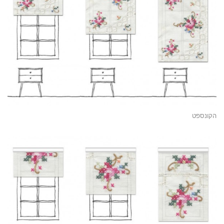
הקונספט