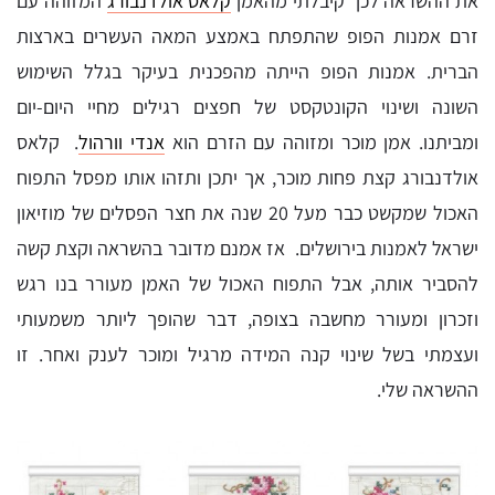
את ההשראה לכך קיבלתי מהאמן
קלאס אולדנבורג
המזוהה עם
זרם אמנות הפופ שהתפתח באמצע המאה העשרים בארצות
הברית. אמנות הפופ הייתה מהפכנית בעיקר בגלל השימוש
השונה ושינוי הקונטקסט של חפצים רגילים מחיי היום-יום
ומביתנו. אמן מוכר ומזוהה עם הזרם הוא
אנדי וורהול
. קלאס
אולדנבורג קצת פחות מוכר, אך יתכן ותזהו אותו מפסל התפוח
האכול שמקשט כבר מעל 20 שנה את חצר הפסלים של מוזיאון
ישראל לאמנות בירושלים. אז אמנם מדובר בהשראה וקצת קשה
להסביר אותה, אבל התפוח האכול של האמן מעורר בנו רגש
וזכרון ומעורר מחשבה בצופה, דבר שהופך ליותר משמעותי
ועצמתי בשל שינוי קנה המידה מרגיל ומוכר לענק ואחר. זו
ההשראה שלי.