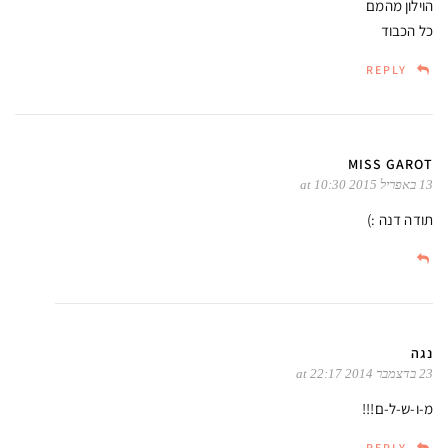
הוילון מהמם
כל הכבוד
REPLY
MISS GAROT
13 באפריל 2015 at 10:30
תודה דנה :)
נגה
23 בדצמבר 2014 at 22:17
מ-ו-ש-ל-ם!!!
REPLY