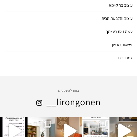
עיצוב בר קיימא
עיצוב והלבשת הבית
עשה זאת בעצמך
פשטות מרצון
צמחי בית
בואו לאינסטוש
__lirongonen
lirongon
lirongon
lirongon
lirongon
lirongon
דצמ
דצמ
דצמ
דצמ
en__mis
en__mis
en__mis
en__mis
en__mis
sgarot
sgarot
sgarot
sgarot
sgarot
ינו 1
31
29
28
25