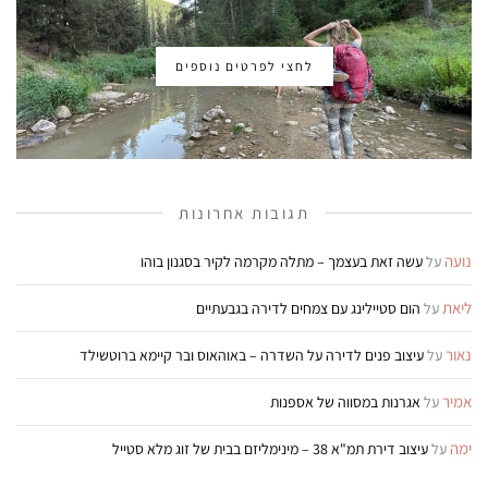
לחצי לפרטים נוספים
תגובות אחרונות
נועה
על
עשה זאת בעצמך – מתלה מקרמה לקיר בסגנון בוהו
ליאת
על
הום סטיילינג עם צמחים לדירה בגבעתיים
נאור
על
עיצוב פנים לדירה על השדרה – באוהאוס ובר קיימא ברוטשילד
אמיר
על
אגרנות במסווה של אספנות
ימה
על
עיצוב דירת תמ"א 38 – מינימליזם בבית של זוג מלא סטייל