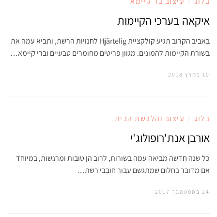
בלוג
עיצוב בר קיימא
/
איקאה בערכי הקיימות
באביב הקרוב תגיע קולקציית Hjärtelig לחנויות הרשת, ותביא עמה את
בשורת הקיימות להמונים. מגוון פריטים מחומרים טבעיים וברי קיימא…
10 במרץ 2018
בלוג
עיצוב והלבשת הבית
/
אורבן אנת'רופולוג'י
כל שנה חדשה מביאה עמה בשורות, לרוב הן טובות ומרגשות, במיוחד
אם מדובר בחלום שמתגשם עבור חובבי רשת…
24 בספטמבר 2017