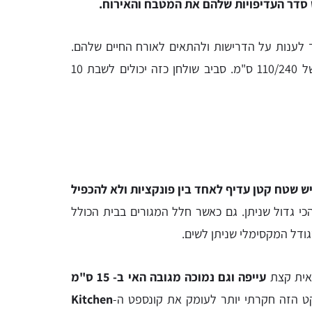
 סדר העדיפויות שלהם את המטבח והאירוח.
ך לענות על הדרישות ולהתאים לאורח החיים שלהם.
בהתייחס לפרוגרמה, תכננתי מטבח גדול ובמרכזו שולחן בגודל של 110/240 ס"מ. סביב שולחן כזה יכולים לשבת 10
ש שטח קטן עדיף לאחד בין פונקציות ולא להכפיל
כי גדול שניתן. גם כאשר חלל המגורים בבית הכולל
ודל המקסימלי שניתן לשים.
ראית קצת
עייפה וגם נמוכה מגובה האי ב- 15 ס"מ
ט הזה חקרתי יותר לעומק את קונספט ה-
Kitchen