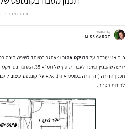
תכנון מטבח בקונספט של Kitchen dining
8 בדצמבר 2013
Written by
MISS GAROT
כיום אני עובדת על
פרויקט אהוב
ומאתגר במיוחד לשיפוץ דירה בהו
ידיעה שהבניין מיועד לעבור שיפוץ של תמ"א 38. האתגר בפרויקט היה תכנון מטבח גדול בדירה קטנה.
תכנון הדירה (זה יקרה בפוסט אחר), אלא על קונספט עיצוב לתכ
לדירות קטנות.