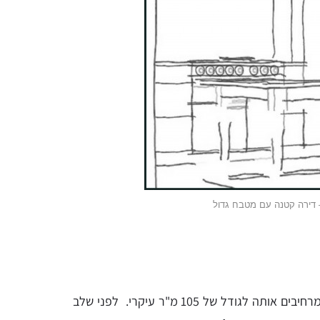
 דירה קטנה עם מטבח גדול
הדירה במקור בגודל 80 מ"ר ואליה מוסיפים מרפסת וממ"ד ובכך מרחיבים אותה לגודל של 105 מ"ר עיקרי. לפני שלב