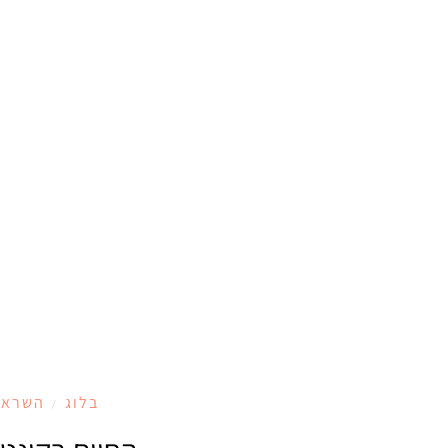
בלוג
השראה
/