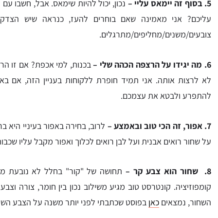
5. בסוף זה יימאס עליי –
נכון, יכול להיות שימאס. אבל, חשבו ע
עליכם? אני מאמינה שאם בוחרים להעז, כנראה שיש הצדקה 
צובעים/משנים/מחליפים/מתרגלים.
6. מה יגידו על הרצפה הכהה שלי –
בכנות, למי אכפת? אם זו הרצ
לא לרצות אותה. אני תמיד חופרת ללקוחות בעניין הזה, אם ב
להתפרע ולבטא את עצמכם.
7. אפור, זה הכי טוב ובאמצע –
לרוב, בחירה באפור בעיניי היא ב
על שחור רואים אבנית ועל לבן רואים לכלוך ואפור מקבל עליו שכבות 
8. שחור הוא צבע קר –
תחושה של "קור" בחלל לא נובעת מא
קומפוזיציה. קונטרסט טוב מגיע משילוב נכון בין חומר, צורה וצב
השחור, נמצאים
כאן
בפוסט שכתבתי לפני יותר משנה על הצבע השחו