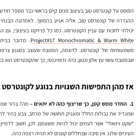
הפוסט על קונטרסט טוב בעיצוב פנים קיים בראשי כבר מספר חודשים
ההגדרה של קונטרסט טוב, אליה אגיע בהמשך. לאחרונה הבנתי 
יכולתי לחכות עם עניין הקונטרסט. כמו כל פרויקט בעיצובי, גם 
Project#17 Monochromatic & Warm White
. מדובר בבית 
משמעותיות של קונטרסט. לדוגמה, המטבח שעוצב בסגנון צרפתי
שבמטבח עשוי עץ אלון מגוון, כהה ודומיננטי, כך שהקונטרסט הוא ב
אז מהן התפישות השגויות בנוגע לקונטרסט 
1. החדר ממש קטן, כך שריצוף כהה לא יתאים –
מה? ברור שמתא
שמגדיר את גבולות החלל ומעניק תחושה של מרחב. צבע בהיר לרצ
"שקט ויזואלי" אשר לעתים יכול להיות משעמם. לכן, חשוב לדמיי
העיניים שלנו. אין סיבה שבחללים קטנים לא תהיה רצפה כהה.