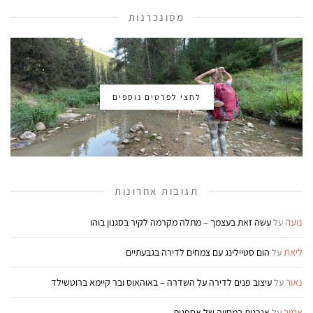
מסונכרנות
לחצי לפרטים נוספים
תגובות אחרונות
נועה
על
עשה זאת בעצמך – מתלה מקרמה לקיר בסגנון בוהו
ליאת
על
הום סטיילינג עם צמחים לדירה בגבעתיים
נאור
על
עיצוב פנים לדירה על השדרה – באוהאוס ובר קיימא ברוטשילד
אמיר
על
אגרנות במסווה של אספנות