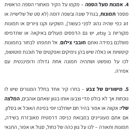
4. אמנות
מעל הספה
– מקמו על הקיר מאחורי הספה הראשית
מספר
תמונות
, בגודל שונה ובשפה דומה (לא סט של שלישייה או
זוג כפי שהיה נהוג לפני כעשור), השקיעו וקנו ציורים או תמונות
מקוריות ב etsy, יש גם הדפסים מעולים באיקאה או שתדפיסו
משלכם במידה ואתם
חובבי צילום
. אל תתפתו לבחור בתמונות
קיטשיות או כאלה שיש בהן גימיקים ואפקטים של תוכנת פוטושופ,
לכו על מופשט ושתהיה תמונה אחת גדולה ודומיננטית עם
אמירה.
5. מישורים של צבע
– בחרו קיר אחד בחלל המגורים שיש לו
נוכחות אך לא בולט מדי וצבעו אותו בגוון שאתם אוהבים,
המלצה
שלי:
אקווה או אפור בהיר חם ישתלבו יופי בפינת האוכל או בסלון.
אם אתם מעוניינים במבואת כניסה דרמטית מאובזרת בשידה,
תמונות ותאורה – לכו על גוון כהה של כחול, סגול או אפור, התנאי