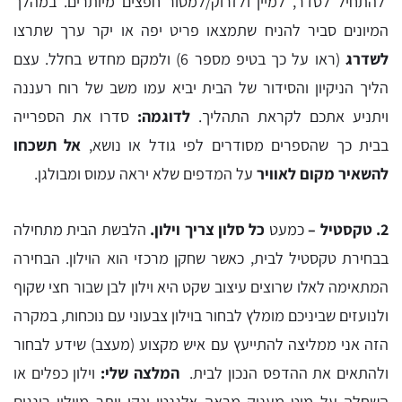
להתחיל לסדר, למיין ולזרוק/למסור חפצים מיותרים. במהלך
המיונים סביר להניח שתמצאו פריט יפה או יקר ערך שתרצו
לשדרג
(ראו על כך בטיפ מספר 6) ולמקם מחדש בחלל. עצם
הליך הניקיון והסידור של הבית יביא עמו משב של רוח רעננה
ויתניע אתכם לקראת התהליך.
לדוגמה:
סדרו את הספרייה
בבית כך שהספרים מסודרים לפי גודל או נושא,
אל תשכחו
להשאיר מקום לאוויר
על המדפים שלא יראה עמוס ומבולגן.
2. טקסטיל –
כמעט
כל סלון צריך וילון.
הלבשת הבית מתחילה
בבחירת טקסטיל לבית, כאשר שחקן מרכזי הוא הוילון. הבחירה
המתאימה לאלו שרוצים עיצוב שקט היא וילון לבן שבור חצי שקוף
ולנועזים שביניכם מומלץ לבחור בוילון צבעוני עם נוכחות, במקרה
הזה אני ממליצה להתייעץ עם איש מקצוע (מעצב) שידע לבחור
ולהתאים את ההדפס הנכון לבית.
המלצה שלי:
וילון כפלים או
השחלה על מוט מעניק מראה אלגנטי ונקי יותר מוילון רינגים