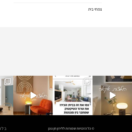
צמחי בית
issgaro
lirongonen__missgaro
lirongonen__missgaro
lirongonen__missgaro
t
t
t
ינו 1
דצמ 31
דצמ 29
בלו
כל הזכויות שמורות ללירון חן גונן ©