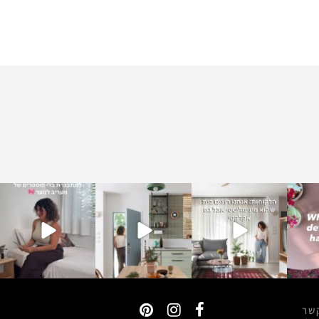
lirongonen__missgaro
lirongonen__missgaro
lirongonen__missgaro
liron
t
t
t
נוב 30
נוב 30
נוב 25
שר