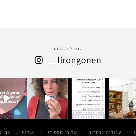
בואו לאינסטוש
__lirongonen
gonen__missgaro
lirongonen__missgaro
lirongonen__missgaro
lirongonen__m
t
t
t
t
דצמ 28
דצמ 25
דצמ 25
דצמ 7
ג
עבודות נבחרות
שרותי הסטודיו
אודות
צרי ק