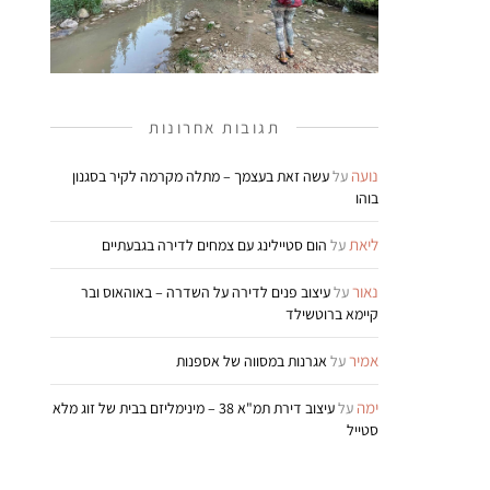
תגובות אחרונות
נועה
על
עשה זאת בעצמך – מתלה מקרמה לקיר בסגנון
בוהו
ליאת
על
הום סטיילינג עם צמחים לדירה בגבעתיים
נאור
על
עיצוב פנים לדירה על השדרה – באוהאוס ובר
קיימא ברוטשילד
אמיר
על
אגרנות במסווה של אספנות
ימה
על
עיצוב דירת תמ"א 38 – מינימליזם בבית של זוג מלא
סטייל